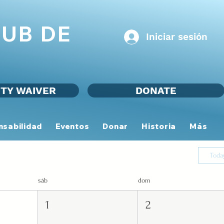
UB DE
Iniciar sesión
ITY WAIVER
DONATE
nsabilidad
Eventos
Donar
Historia
Más
Toda
sáb
dom
1
2