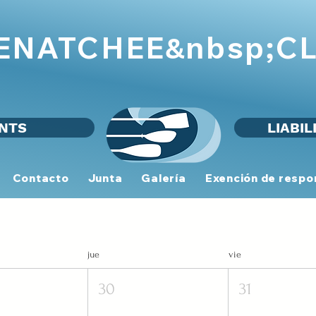
WENATCHEE
CL
&nbsp;
NTS
LIABIL
Contacto
Junta
Galería
Exención de respo
jue
vie
30
31