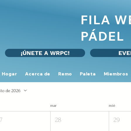
FILA 
PÁDEL
¡ÚNETE A WRPC!
EVE
Hogar
Acerca de
Remo
Paleta
Miembros
to de 2026
mar
mié
7
28
29