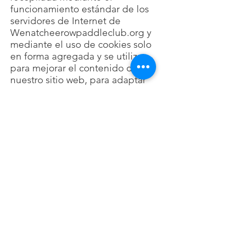
funcionamiento estándar de los
servidores de Internet de
Wenatcheerowpaddleclub.org y
mediante el uso de cookies solo
en forma agregada y se utiliza
para mejorar el contenido de
nuestro sitio web, para adaptar
el contenido y/o el diseño a las
tendencias de los consumidores
y para notificar a los usuarios
sobre actualizaciones del sitio
web. WRPC se reserva el
derecho de revelar o utilizar
esta información en forma
agregada, para cualquier
propósito, a su exclusivo
criterio.
Los datos de registro
recopilados en servidores web