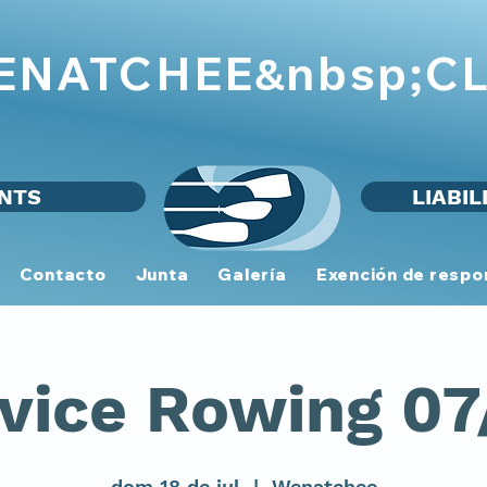
WENATCHEE
CL
&nbsp;
NTS
LIABIL
Contacto
Junta
Galería
Exención de respo
vice Rowing 07
dom 18 de jul
  |  
Wenatchee