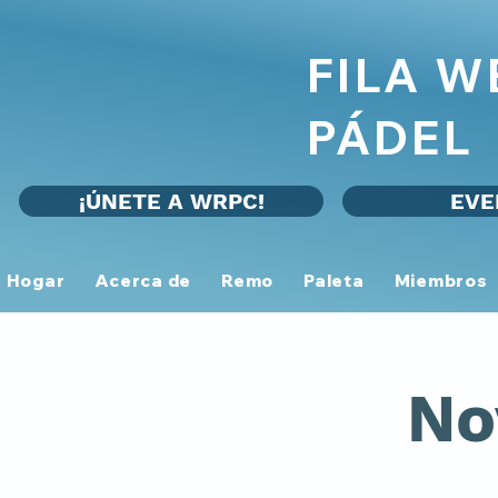
FILA 
PÁDEL
¡ÚNETE A WRPC!
EVE
Hogar
Acerca de
Remo
Paleta
Miembros
No