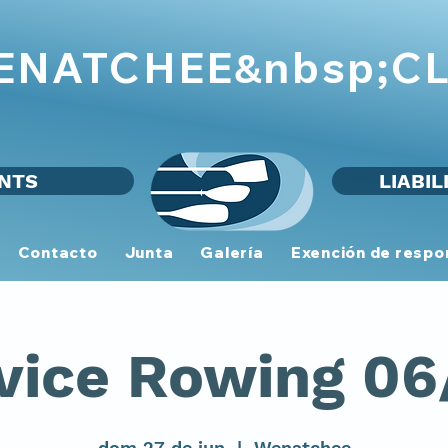
WENATCHEE
CL
&nbsp;
NTS
LIABIL
Contacto
Junta
Galería
Exención de respo
vice Rowing 06
dom 27 de jun
  |  
Wenatchee