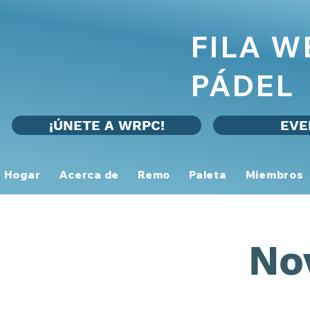
FILA 
PÁDEL
¡ÚNETE A WRPC!
EVE
Hogar
Acerca de
Remo
Paleta
Miembros
No