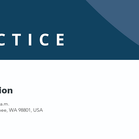
ion
 a.m.
hee, WA 98801, USA