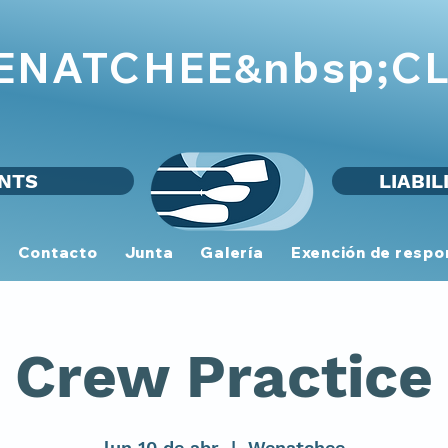
WENATCHEE
CL
&nbsp;
NTS
LIABIL
Contacto
Junta
Galería
Exención de respo
Crew Practice
lun 10 de abr
  |  
Wenatchee