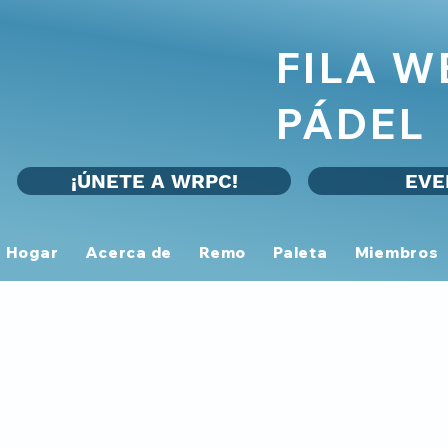
FILA 
PÁDEL
¡ÚNETE A WRPC!
EVE
Hogar
Acerca de
Remo
Paleta
Miembros